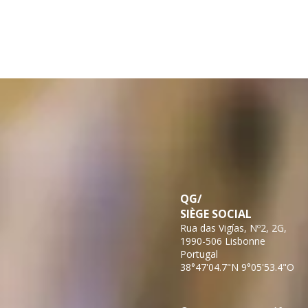
QG/
SIÈGE SOCIAL
Rua das Vigías, Nº2, 2G,
1990-506 Lisbonne
Portugal
38°47'04.7"N 9°05'53.4"O