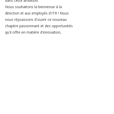
dans cette ambition.
Nous souhaitons la bienvenue à la
direction et aux employés d'ITR ! Nous
nous réjouissons d'ouvrir ce nouveau
chapitre passionnant et des opportunités
qu'il offre en matière d'innovation,
d'excellence et de développement
international.
#réfractaire #réfractaires #gouda
#services #collaboration #alliance
#stratégique #industrie #sécurité #main-
d'œuvre #effectif #fractaires Shinagawa
#façonnerl'avenirdesréfractaires
#noussommesunshinagawa
Previous
Next