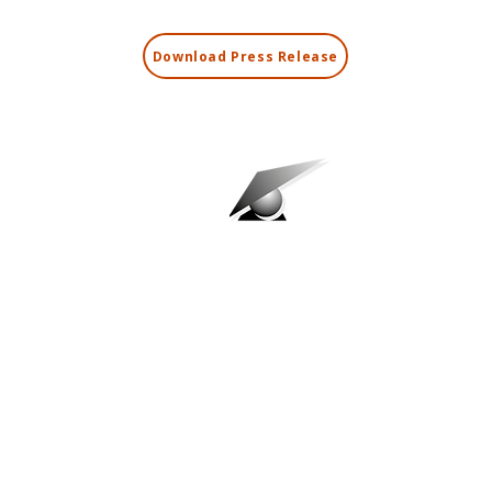
Download Press Release
CONTACT
Courriel
info@itr.pt
M 00351 211 914 420
ires Thermiques Internationaux,