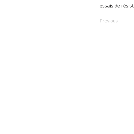
essais de résis
Previous
QG/
SIÈGE SOCIAL
Rua das Vigías, Nº2, 2G,
1990-506 Lisbonne
Portugal
38°47'04.7"N 9°05'53.4"O