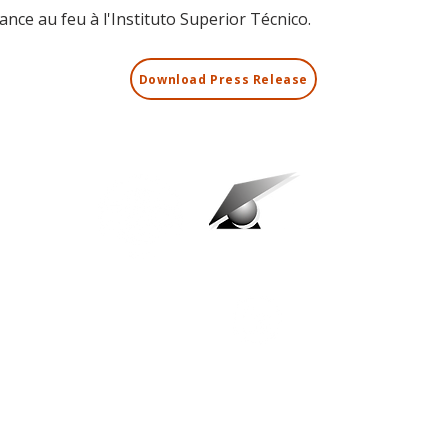
tance au feu à l'Instituto Superior Técnico.
Download Press Release
CONTACT
Courriel
info@itr.pt
M 00351 211 914 420