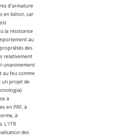
arres d'armature
s en béton, car
est
ù la résistance
comportement au
 propriétés des
s relativement
 ont unanimement
et au feu comme
t un projet de
ecnologia)
ise à
es en PRF, à
terme, à
s. L'ITR
éalisation des