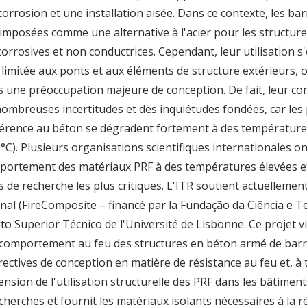
 corrosion et une installation aisée. Dans ce contexte, les b
imposées comme une alternative à l'acier pour les structure
corrosives et non conductrices. Cependant, leur utilisation s'
limitée aux ponts et aux éléments de structure extérieurs, o
as une préoccupation majeure de conception. De fait, leur 
nombreuses incertitudes et des inquiétudes fondées, car les
hérence au béton se dégradent fortement à des température
°C). Plusieurs organisations scientifiques internationales
portement des matériaux PRF à des températures élevées 
s de recherche les plus critiques. L'ITR soutient actuellemen
nal (FireComposite – financé par la Fundação da Ciência e T
uto Superior Técnico de l'Université de Lisbonne. Ce projet v
comportement au feu des structures en béton armé de barr
rectives de conception en matière de résistance au feu et, à 
ension de l'utilisation structurelle des PRF dans les bâtiment
echerches et fournit les matériaux isolants nécessaires à la r