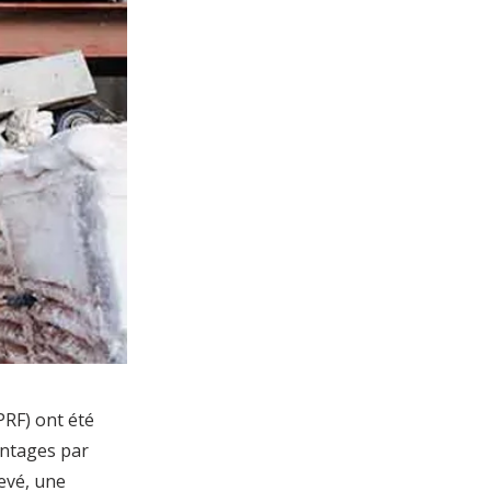
PRF) ont été
vantages par
evé, une